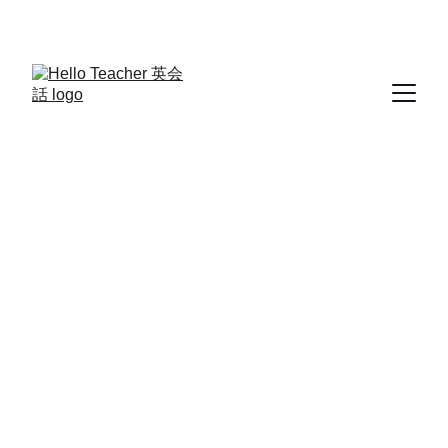
年中教材ゼロ円入会金ゼロ円
Hello Teacher
サービス-サイト